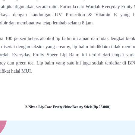
cah jika digunakan secara rutin. Formula dari Wardah Everyday Fruity
erkaya dengan kandungan UV Protection & Vitamin E yang b
ibir dan membuatnya tetap lembab selama 8 jam.
ena 100 persen bebas alcohol lip balm ini aman dan tidak lengkat ketik
 disertai dengan tekstur yang creamy, lip balm ini diklaim tidak membua
rdah Everyday Fruity Sheer Lip Balm ini terdiri dari empat varia
ney dan green tea. Lip balm yang satu ini juga sudah terdaftar di B
tifikat halal MUI.
2. Nivea Lip Care Fruity Shine Beauty Stick (Rp 23.000)