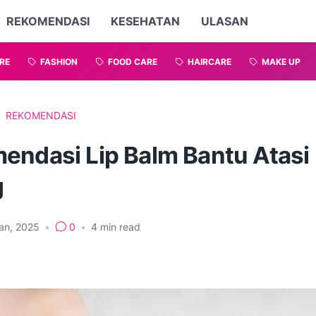
REKOMENDASI
KESEHATAN
ULASAN
RE
FASHION
FOOD CARE
HAIRCARE
MAKE UP
REKOMENDASI
endasi Lip Balm Bantu Atasi 
g
an, 2025
•
0
•
4
min read