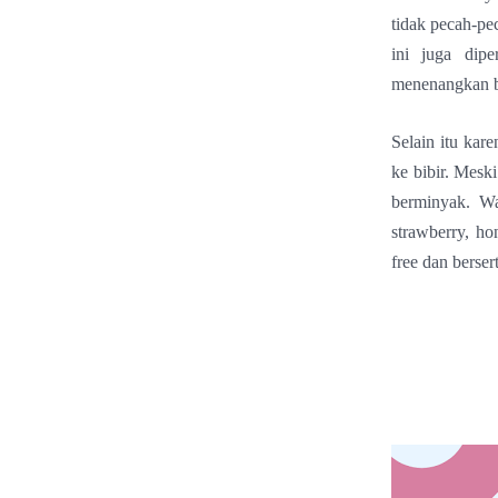
tidak pecah-pe
ini juga dip
menenangkan b
Selain itu kar
ke bibir. Meski
berminyak. Wa
strawberry, ho
free dan berser