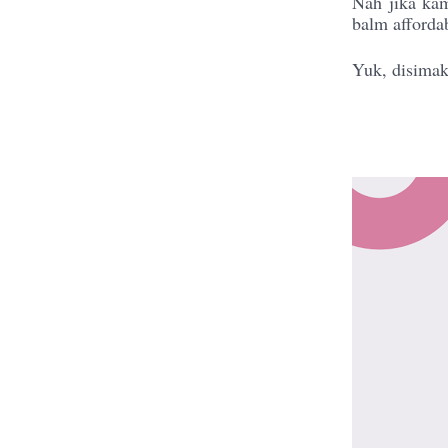
Nah jika kam
balm afforda
Yuk, disimak