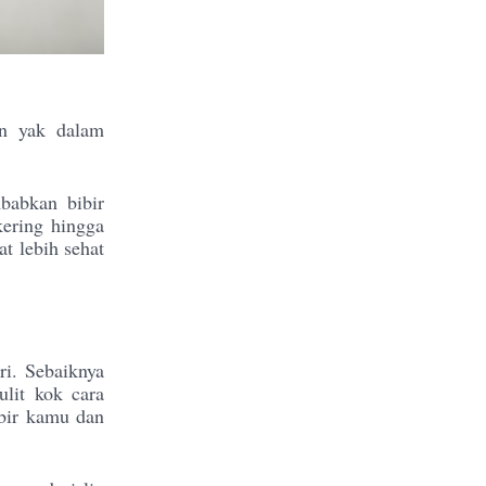
an yak dalam
babkan bibir
kering hingga
t lebih sehat
ri. Sebaiknya
ulit kok cara
bir kamu dan