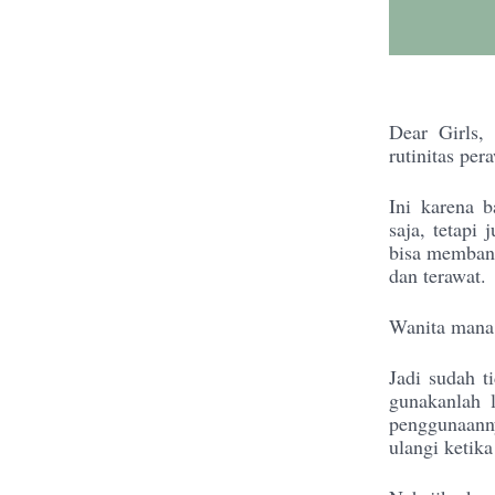
Dear Girls,
rutinitas per
Ini karena 
saja, tetapi
bisa membant
dan terawat.
Wanita mana 
Jadi sudah t
gunakanlah l
penggunaanny
ulangi ketik