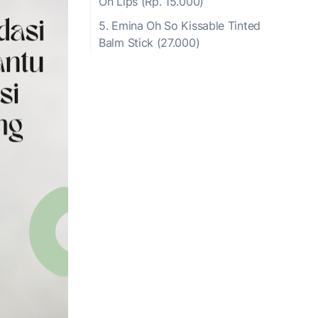
On Lips (Rp. 15.000)
5. Emina Oh So Kissable Tinted
Balm Stick (27.000)