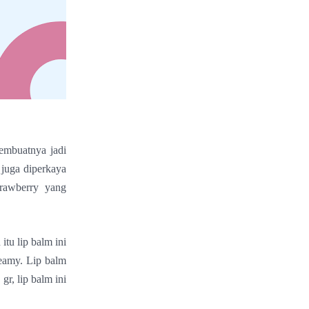
embuatnya jadi
 juga diperkaya
rawberry yang
tu lip balm ini
reamy. Lip balm
r, lip balm ini