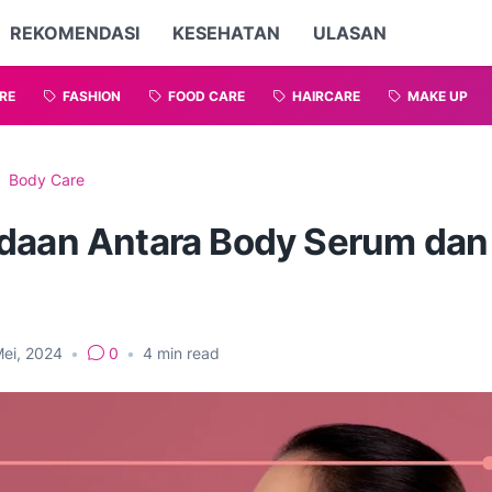
REKOMENDASI
KESEHATAN
ULASAN
RE
FASHION
FOOD CARE
HAIRCARE
MAKE UP
Body Care
daan Antara Body Serum dan
n
Mei, 2024
•
0
•
4
min read