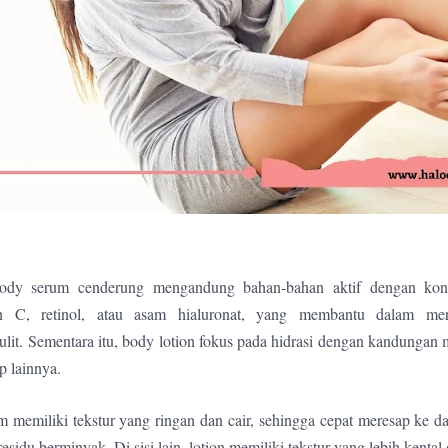
ody serum cenderung mengandung bahan-bahan aktif dengan konse
min C, retinol, atau asam hialuronat, yang membantu dalam me
lit. Sementara itu, body lotion fokus pada hidrasi dengan kandungan m
 lainnya.
 memiliki tekstur yang ringan dan cair, sehingga cepat meresap ke da
sidu berminyak. Di sisi lain, lotion memiliki tekstur yang lebih kenta