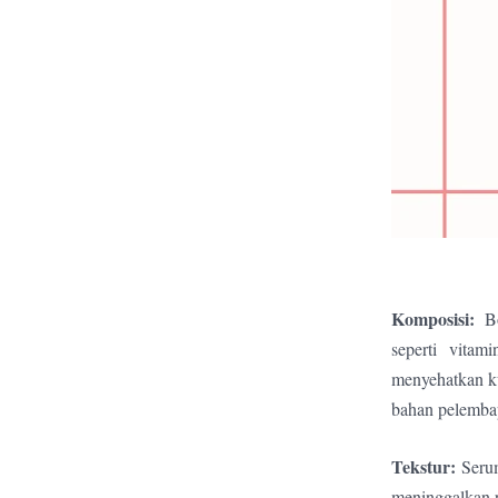
Komposisi:
B
seperti vita
menyehatkan ku
bahan pelembap
Tekstur:
Serum
meninggalkan re