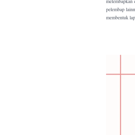
melembapkan d
pelembap lainn
membentuk lapi