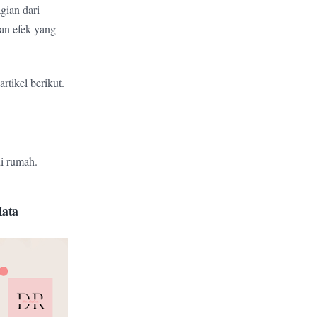
gian dari
an efek yang
tikel berikut.
di rumah.
Mata