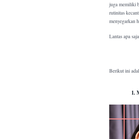
juga memiliki 
rutinitas keca
menyegarkan h
Lantas apa saj
Berikut ini ad
1. 