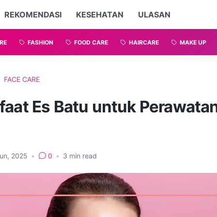
REKOMENDASI
KESEHATAN
ULASAN
RE
FASHION
FOOD CARE
HAIRCARE
MAKE UP
FACE CARE
faat Es Batu untuk Perawata
Jun, 2025
•
0
•
3
min read