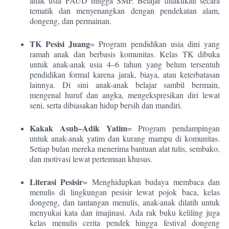
anak usia PAUD hingga SMP. Belajar dilakukan secara
tematik dan menyenangkan dengan pendekatan alam,
dongeng, dan permainan.
TK Pesisi Juang
= Program pendidikan usia dini yang
ramah anak dan berbasis komunitas. Kelas TK dibuka
untuk anak-anak usia 4–6 tahun yang belum tersentuh
pendidikan formal karena jarak, biaya, atau keterbatasan
lainnya. Di sini anak-anak belajar sambil bermain,
mengenal huruf dan angka, mengekspresikan diri lewat
seni, serta dibiasakan hidup bersih dan mandiri.
Kakak Asuh–Adik Yatim
= Program pendampingan
untuk anak-anak yatim dan kurang mampu di komunitas.
Setiap bulan mereka menerima bantuan alat tulis, sembako,
dan motivasi lewat pertemuan khusus.
Literasi Pesisir
= Menghidupkan budaya membaca dan
menulis di lingkungan pesisir lewat pojok baca, kelas
dongeng, dan tantangan menulis, anak-anak dilatih untuk
menyukai kata dan imajinasi. Ada rak buku keliling juga
kelas menulis cerita pendek hingga festival dongeng