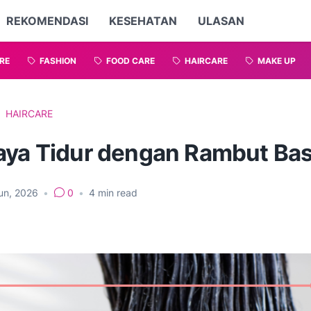
REKOMENDASI
KESEHATAN
ULASAN
RE
FASHION
FOOD CARE
HAIRCARE
MAKE UP
HAIRCARE
aya Tidur dengan Rambut Ba
un, 2026
•
0
•
4
min read