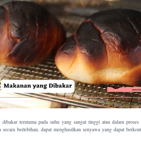
dibakar terutama pada suhu yang sangat tinggi atau dalam prose
 secara berlebihan, dapat menghasilkan senyawa yang dapat berkont