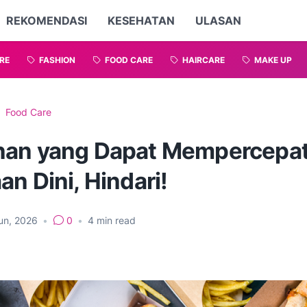
REKOMENDASI
KESEHATAN
ULASAN
RE
FASHION
FOOD CARE
HAIRCARE
MAKE UP
Food Care
an yang Dapat Mempercepa
n Dini, Hindari!
un, 2026
•
0
•
4
min read