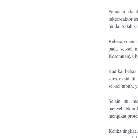
Penuaan adalah
faktor-faktor 
muda. Salah sa
Beberapa jeni
pada sel-sel 
Kesemuanya ber
Radikal bebas 
stres oksidati
sel-sel tubuh,
Selain itu, m
menyebabkan ka
mengikat prot
Ketika tingkat