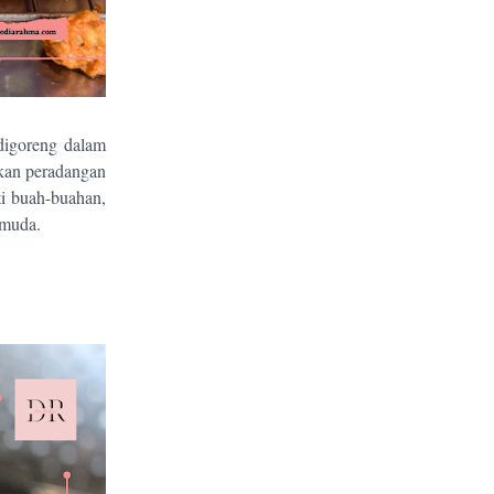
digoreng dalam
tkan peradangan
ti buah-buahan,
 muda.