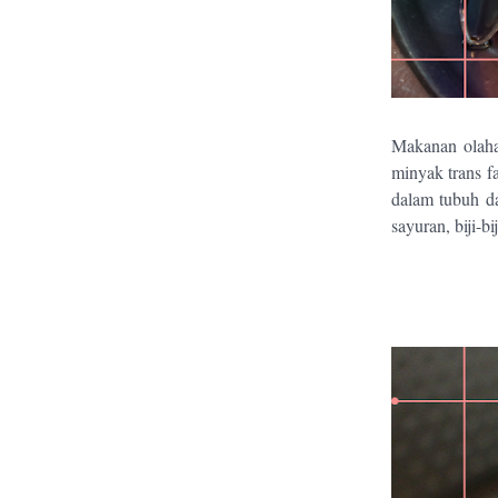
Makanan olaha
minyak trans f
dalam tubuh da
sayuran, biji-b