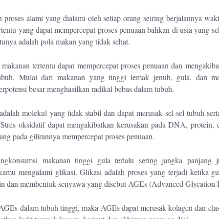
 proses alami yang dialami oleh setiap orang seiring berjalannya wa
tertentu yang dapat mempercepat proses penuaan bahkan di usia yang s
tunya adalah pola makan yang tidak sehat.
s makanan tertentu dapat mempercepat proses penuaan dan mengakiba
tubuh. Mulai dari makanan yang tinggi lemak jenuh, gula, dan m
potensi besar menghasilkan radikal bebas dalam tubuh.
adalah molekul yang tidak stabil dan dapat merusak sel-sel tubuh se
f. Stres oksidatif dapat mengakibatkan kerusakan pada DNA, protein, 
 yang pada gilirannya mempercepat proses penuaan.
engkonsumsi makanan tinggi gula terlalu sering jangka panjang j
mu mengalami glikasi. Glikasi adalah proses yang terjadi ketika g
ein dan membentuk senyawa yang disebut AGEs (Advanced Glycation E
 AGEs dalam tubuh tinggi, maka AGEs dapat merusak kolagen dan elast