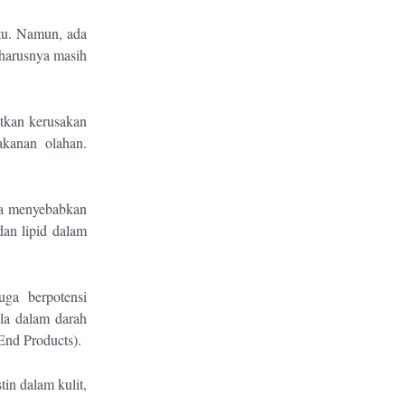
ktu. Namun, ada
eharusnya masih
tkan kerusakan
akanan olahan.
rta menyebabkan
dan lipid dalam
uga berpotensi
ula dalam darah
nd Products).
in dalam kulit,