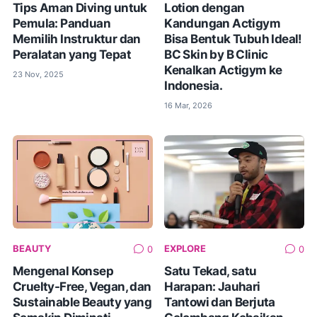
Tips Aman Diving untuk
Lotion dengan
Pemula: Panduan
Kandungan Actigym
Memilih Instruktur dan
Bisa Bentuk Tubuh Ideal!
Peralatan yang Tepat
BC Skin by B Clinic
Kenalkan Actigym ke
23 Nov, 2025
Indonesia.
16 Mar, 2026
BEAUTY
EXPLORE
0
0
Mengenal Konsep
Satu Tekad, satu
Cruelty-Free, Vegan, dan
Harapan: Jauhari
Sustainable Beauty yang
Tantowi dan Berjuta