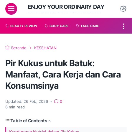
ENJOY YOUR ORDINARY DAY
--------------------------------------------------
BEAUTY REVIEW
BODY CARE
FACE CARE
Beranda
KESEHATAN
Pir Kukus untuk Batuk:
Manfaat, Cara Kerja dan Cara
Konsumsinya
Updated:
26 Feb, 2026
•
0
6
min read
Table of Contents
Kandungan Nutrisi dalam Pir Kukus