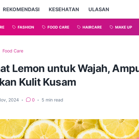
REKOMENDASI
KESEHATAN
ULASAN
RE
FASHION
FOOD CARE
HAIRCARE
MAKE UP
Food Care
at Lemon untuk Wajah, Amp
kan Kulit Kusam
Nov, 2024
•
0
•
5
min read