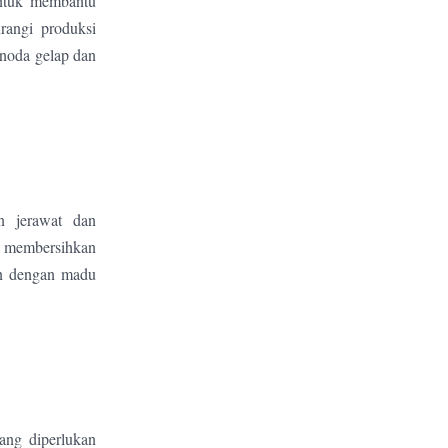
untuk membantu
angi produksi
noda gelap dan
n jerawat dan
u membersihkan
mon dengan madu
ang diperlukan