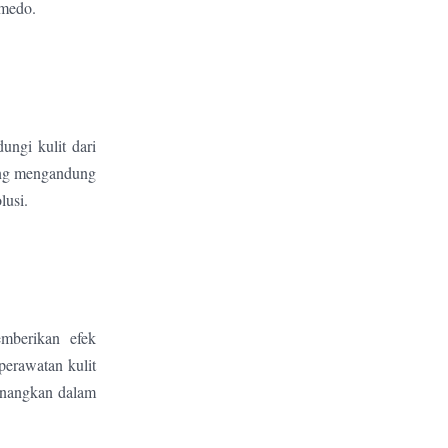
omedo.
ungi kulit dari
yang mengandung
lusi.
emberikan efek
erawatan kulit
enangkan dalam