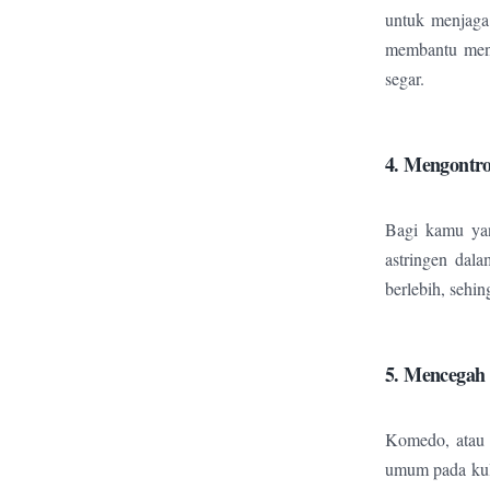
untuk menjaga 
membantu meny
segar.
4. Mengontro
Bagi kamu yan
astringen dal
berlebih, sehin
5. Mencega
Komedo, atau p
umum pada kul