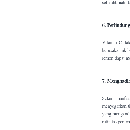
sel kulit mati
6. Perlindun
Vitamin C dala
kerusakan akib
lemon dapat me
7. Menghadi
Selain manfaa
menyegarkan t
yang mengandu
rutinitas perawa