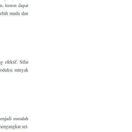
en, lemon dapat
lebih muda dan
efektif. Sifat
roduksi minyak
menjadi masalah
engangkat sel-